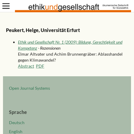
Peukert, Helge, Universität Erfurt
Ethik und Gesellschaft Nr. 1 (2009): Bildung, Gerechtigkeit und
Kompetenz
- Rezensionen
Elmar Altvater und Achim Brunnengräber: Ablasshandel
gegen Klimawandel?
Abstract
PDF
Open Journal Systems
Sprache
Deutsch
English