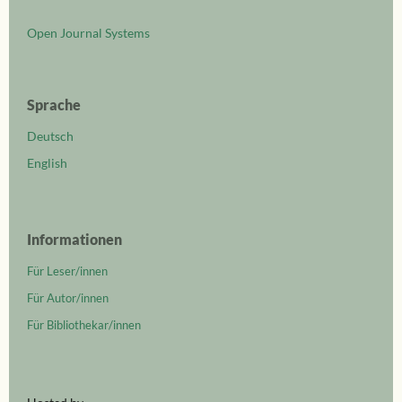
Open Journal Systems
Sprache
Deutsch
English
Informationen
Für Leser/innen
Für Autor/innen
Für Bibliothekar/innen