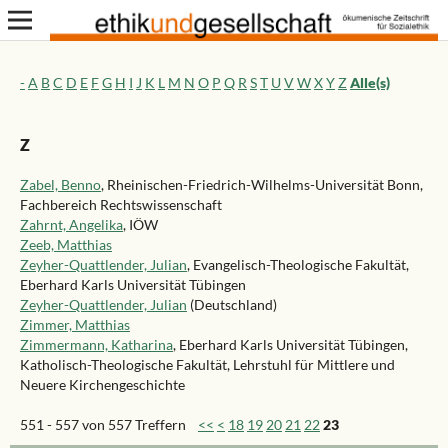
-
A
B
C
D
E
F
G
H
I
J
K
L
M
N
O
P
Q
R
S
T
U
V
W
X
Y
Z
Alle(s)
Z
Zabel, Benno
, Rheinischen-Friedrich-Wilhelms-Universität Bonn,
Fachbereich Rechtswissenschaft
Zahrnt, Angelika
, IÖW
Zeeb, Matthias
Zeyher-Quattlender, Julian
, Evangelisch-Theologische Fakultät,
Eberhard Karls Universität Tübingen
Zeyher-Quattlender, Julian
(Deutschland)
Zimmer, Matthias
Zimmermann, Katharina
, Eberhard Karls Universität Tübingen,
Katholisch-Theologische Fakultät, Lehrstuhl für Mittlere und
Neuere Kirchengeschichte
551 - 557 von 557 Treffern
<<
<
18
19
20
21
22
23