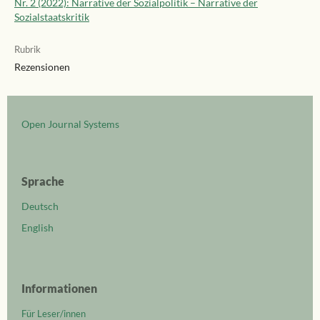
Nr. 2 (2022): Narrative der Sozialpolitik – Narrative der
Sozialstaatskritik
Rubrik
Rezensionen
Open Journal Systems
Sprache
Deutsch
English
Informationen
Für Leser/innen