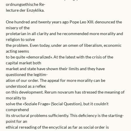
ordnungsethische Re-
lecture der Enzyklika.
One hundred and twenty years ago Pope Leo XIII. denounced the
misery of the
proletarian in all clarity and he recommended more morality and
religion to solve
the problem. Even today, under an omen of liberalism, economic
acting seems
to be quite «demoralized». At the latest with the crisis of the
capital market both
market and state have shown their limits and they have
questioned the legitim-
ation of our order. The appeal for more morality can be
understood as a reflex
on this development. Rerum novarum has stressed the meaning of
morality to
solve the «Soziale Frage» (Social Question), but it couldn't
comprehend
its structural problems sufficiently. This deficiency is the starting-
point for an
ethical rereading of the encyclical as far as social order is