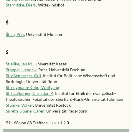
Starnitzke, Dierk
, Wittekindshof
Š
Štica, Petr
, Universität Münster
S
Stielike, Jan M.
, Universität Kassel
Stoppel, Hendrik
, Ruhr-Universität Bochum
Straßenberger, Grit
, Institut für Politische Wissenschaft und
Soziologie, Universität Bonn
Strengmann-Kuhn, Wolfgang
Stritzelberger, Christian P.
, Institut für Ethik der evangelisch-
theologischen Fakultät der Eberhard-Karls-Universität Tübingen
Stümke, Volker
, Universität Rostock
Sureth-Sloane, Caren
, Universität Paderborn
51 - 68 von 68 Treffern
<<
<
1
2
3