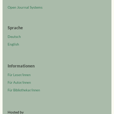
Open Journal Systems
Sprache
Deutsch
English
Informationen
Für Leser/innen
Für Autor/innen
Für Bibliothekar/innen
Hosted by