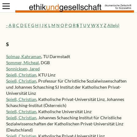
-
A
B
C
D
E
F
G
H
I
J
K
L
M
N
O
P
Q
R
S
T
U
V
W
X
Y
Z
Alle(s)
S
Solmaz, Kahraman
, TU Darmstadt
Sommer, Micheal
, DGB
Sonnicksen, Jared
Spieß, Christian
, KTU Linz
Spieß, Christian
, Professur für Christliche Sozialwissenschaften
und Johannes Schasching SJ Institut der Katholischen Privat-
Universität Linz
Spieß, Christian
, Katholische Privat-Universität Linz, Johannes
Schasching-Institut (Österreich)
Spieß, Christian
, Katholische Universität Linz
Spieß, Christian
, Johannes Schasching Institut für Christliche
Sozialwissenschaften der Katholischen Privat-Universität Linz
(Deutschland)
Spieß, Christian
, Katholische Privat-Universität Linz