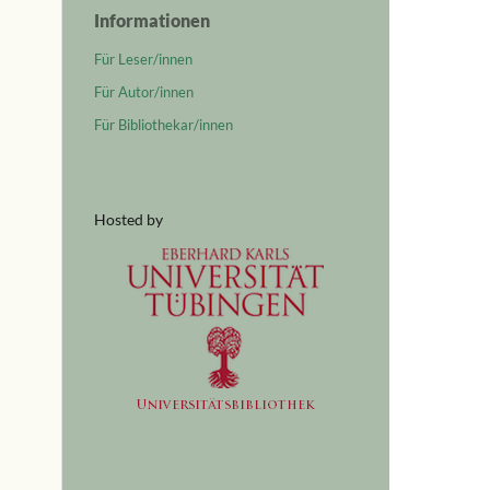
Informationen
Für Leser/innen
Für Autor/innen
Für Bibliothekar/innen
Hosted by