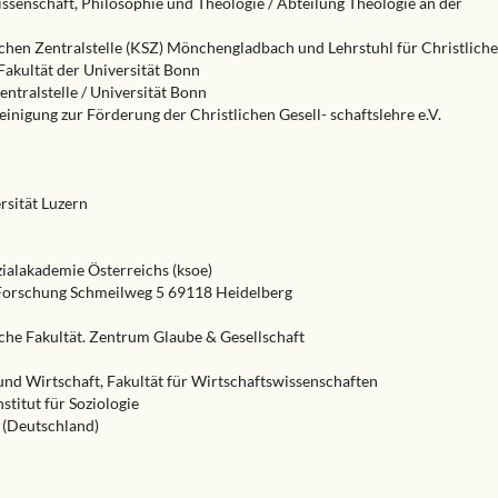
issenschaft, Philosophie und Theologie / Abteilung Theologie an der
ichen Zentralstelle (KSZ) Mönchengladbach und Lehrstuhl für Christliche
Fakultät der Universität Bonn
entralstelle / Universität Bonn
einigung zur Förderung der Christlichen Gesell- schaftslehre e.V.
ersität Luzern
zialakademie Österreichs (ksoe)
re Forschung Schmeilweg 5 69118 Heidelberg
sche Fakultät. Zentrum Glaube & Gesellschaft
und Wirtschaft, Fakultät für Wirtschaftswissenschaften
stitut für Soziologie
e (Deutschland)