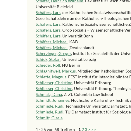
Schäfer, Heinrich Wilhelm
, Fakultät für Geschichtsw
Universität Bielefeld
Schäfers, Lars
, der Katholischen Sozialwissenschaftl
Gesellschaftslehre an der Katholisch-Theologischen 
Schäfers, Lars
, Katholische Sozialwissenschaftliche Z
Schäfers, Lars
, Ordo socialis – Wissenschaftliche Ver
Schäfers, Lars
, Universität Bonn
Schäfers, Michael
, KAB
Schäfers, Michael
(Deutschland)
Scherzinger, Gregor
, Institut für Sozialethik der Univ
Schick, Stefan
, Universität Leipzig
Schieder, Rolf
, HU Berlin
Schlagnitweit, Markus
, Mitglied der Katholischen So
Schlette, Magnus
, FEST Institut für interdisziplinä
Schliesser, Christine
, Universität Fribourg
Schliesser, Christine
, Universität Fribourg. Theologi
Schmalz, Dana
, Z. Zt. Columbia Law School
Schmidt, Johannes
, Hochschule Karlsruhe - Technik 
Schmiede, Rudi
, Technische Universität Darmstadt, In
Schmiede, Rudi
, TU Darmstadt Institut für Soziologi
Schmitt, Gisela
1 - 25 von 68 Treffern
1
2
3
>
>>