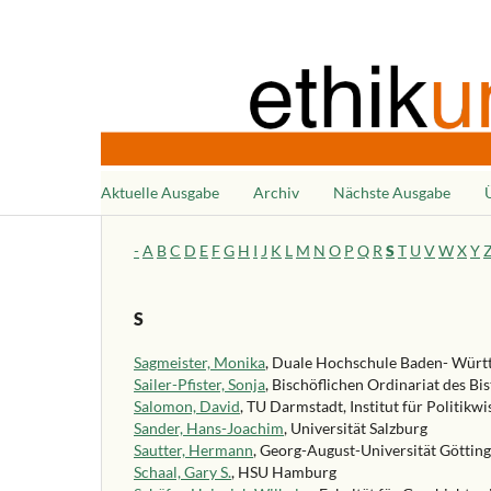
Aktuelle Ausgabe
Archiv
Nächste Ausgabe
-
A
B
C
D
E
F
G
H
I
J
K
L
M
N
O
P
Q
R
S
T
U
V
W
X
Y
S
Sagmeister, Monika
, Duale Hochschule Baden- Württ
Sailer-Pfister, Sonja
, Bischöflichen Ordinariat des B
Salomon, David
, TU Darmstadt, Institut für Politikw
Sander, Hans-Joachim
, Universität Salzburg
Sautter, Hermann
, Georg-August-Universität Götting
Schaal, Gary S.
, HSU Hamburg