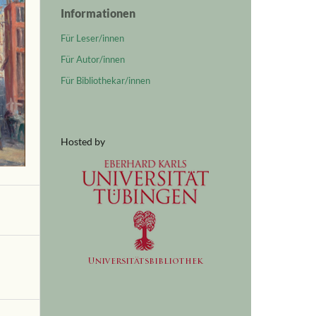
Informationen
Für Leser/innen
Für Autor/innen
Für Bibliothekar/innen
Hosted by