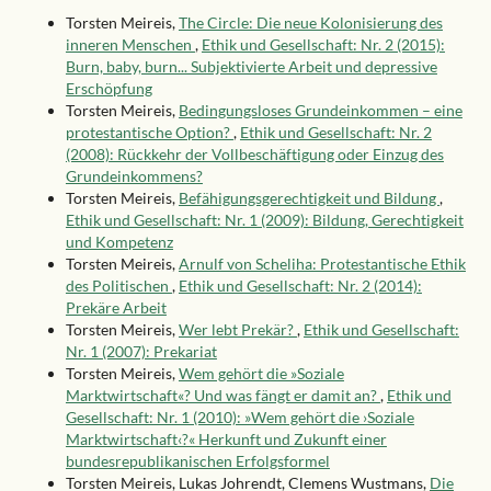
Torsten Meireis,
The Circle: Die neue Kolonisierung des
inneren Menschen
,
Ethik und Gesellschaft: Nr. 2 (2015):
Burn, baby, burn... Subjektivierte Arbeit und depressive
Erschöpfung
Torsten Meireis,
Bedingungsloses Grundeinkommen – eine
protestantische Option?
,
Ethik und Gesellschaft: Nr. 2
(2008): Rückkehr der Vollbeschäftigung oder Einzug des
Grundeinkommens?
Torsten Meireis,
Befähigungsgerechtigkeit und Bildung
,
Ethik und Gesellschaft: Nr. 1 (2009): Bildung, Gerechtigkeit
und Kompetenz
Torsten Meireis,
Arnulf von Scheliha: Protestantische Ethik
des Politischen
,
Ethik und Gesellschaft: Nr. 2 (2014):
Prekäre Arbeit
Torsten Meireis,
Wer lebt Prekär?
,
Ethik und Gesellschaft:
Nr. 1 (2007): Prekariat
Torsten Meireis,
Wem gehört die »Soziale
Marktwirtschaft«? Und was fängt er damit an?
,
Ethik und
Gesellschaft: Nr. 1 (2010): »Wem gehört die ›Soziale
Marktwirtschaft‹?« Herkunft und Zukunft einer
bundesrepublikanischen Erfolgsformel
Torsten Meireis, Lukas Johrendt, Clemens Wustmans,
Die