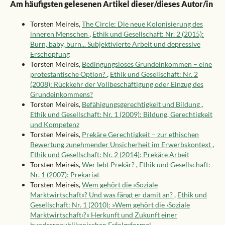
Am häufigsten gelesenen Artikel dieser/dieses Autor/in
Torsten Meireis,
The Circle: Die neue Kolonisierung des
inneren Menschen
,
Ethik und Gesellschaft: Nr. 2 (2015):
Burn, baby, burn... Subjektivierte Arbeit und depressive
Erschöpfung
Torsten Meireis,
Bedingungsloses Grundeinkommen – eine
protestantische Option?
,
Ethik und Gesellschaft: Nr. 2
(2008): Rückkehr der Vollbeschäftigung oder Einzug des
Grundeinkommens?
Torsten Meireis,
Befähigungsgerechtigkeit und Bildung
,
Ethik und Gesellschaft: Nr. 1 (2009): Bildung, Gerechtigkeit
und Kompetenz
Torsten Meireis,
Prekäre Gerechtigkeit – zur ethischen
Bewertung zunehmender Unsicherheit im Erwerbskontext
,
Ethik und Gesellschaft: Nr. 2 (2014): Prekäre Arbeit
Torsten Meireis,
Wer lebt Prekär?
,
Ethik und Gesellschaft:
Nr. 1 (2007): Prekariat
Torsten Meireis,
Wem gehört die »Soziale
Marktwirtschaft«? Und was fängt er damit an?
,
Ethik und
Gesellschaft: Nr. 1 (2010): »Wem gehört die ›Soziale
Marktwirtschaft‹?« Herkunft und Zukunft einer
bundesrepublikanischen Erfolgsformel