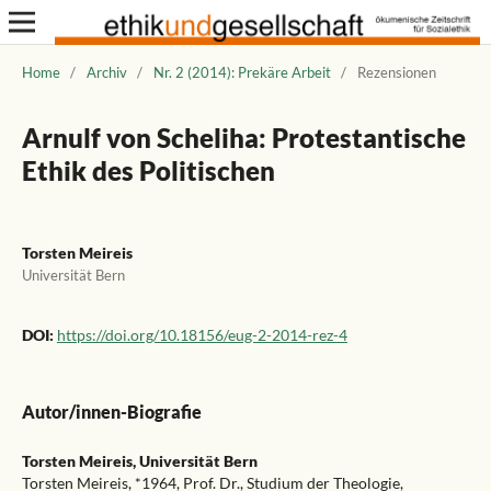
Home
/
Archiv
/
Nr. 2 (2014): Prekäre Arbeit
/
Rezensionen
Arnulf von Scheliha: Protestantische
Ethik des Politischen
Torsten Meireis
Universität Bern
DOI:
https://doi.org/10.18156/eug-2-2014-rez-4
Autor/innen-Biografie
Torsten Meireis,
Universität Bern
Torsten Meireis, *1964, Prof. Dr., Studium der Theologie,